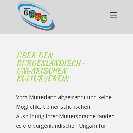
BUKV
GRUPPEN
PUBLIKATIONEN
AKTIVITÄTEN
ÜBER DEN
BURGENLÄNDISCH-
VERANSTALTUNGEN
UNGARISCHEN
ALBUM
KULTURVEREIN
KONTAKT
LINKS
Vom Mutterland abgetrennt und keine
Deutsch
Möglichkeit einer schulischen
Magyar
Ausbildung ihrer Muttersprache fanden
es die burgenländischen Ungarn für