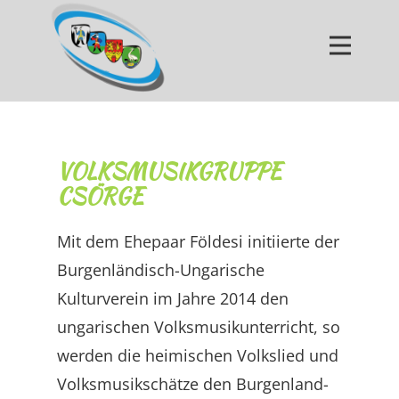
BUKV
GRUPPEN
PUBLIKATIONEN
AKTIVITÄTEN
VOLKSMUSIKGRUPPE
VERANSTALTUNGEN
CSÖRGE
ALBUM
Mit dem Ehepaar Földesi initiierte der
KONTAKT
Burgenländisch-Ungarische
LINKS
Kulturverein im Jahre 2014 den
Sprachen
ungarischen Volksmusikunterricht, so
werden die heimischen Volkslied und
Volksmusikschätze den Burgenland-