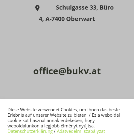
Schulgasse 33, Büro
4, A-7400 Oberwart
office@bu​kv.at
Diese Website verwendet Cookies, um Ihnen das beste
Erlebnis auf unserer Website zu bieten. / Ez a weboldal
Impressum
/
Impresszum
cookie-kat használ annak érdekében, hogy
|
Datenschutz
/
Adatvédelmi szabályzat
weboldalunkon a legjobb élményt nyújtsa.
Datenschutzerklärung
/
Adatvédelmi szabályzat
Gestaltung & Umsetzung
suxxess solution