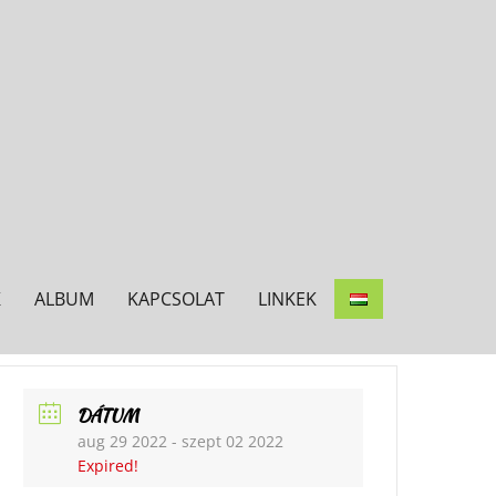
K
ALBUM
KAPCSOLAT
LINKEK
DÁTUM
aug 29 2022
- szept 02 2022
Expired!