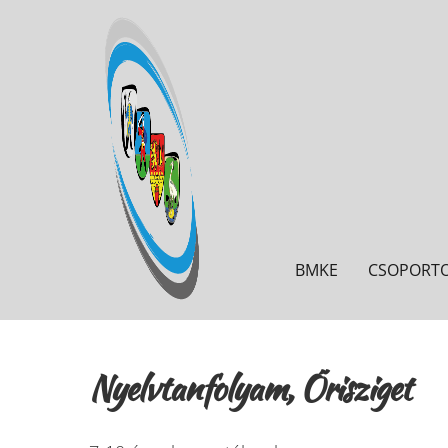
BMKE
CSOPORT
Nyelvtanfolyam, Őrisziget