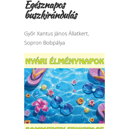
Egésznapos
buszkirándulás
Győr Xantus János Állatkert,
Sopron Bobpálya